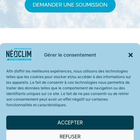
DEMANDER UNE SOUMISSION
THERMOPOMPES
BLOGUE
Gérer le consentement
GÉOTHERMIE
À PROPOS
Licence RBQ :
418 227-
RÉFRIGÉRATION
CARRIÈRES
8001-0192-34
Afin d’offrir les meilleures expériences, nous utilisons des technologies
2957
telles que les cookies pour stocker et/ou accéder à des informations sur
ENTREPRENEURS
NOUS
645, boul.
les appareils. Le fait de consentir à ces technologies nous permettra de
JOINDRE
SERVICES
Dionne,
traiter des données telles que le comportement de navigation ou des
CLÉS EN
identifiants uniques sur ce site. Le fait de ne pas consentir ou de retirer
Saint-
FINANCEMENT
MAIN
son consentement peut avoir un effet négatif sur certaines
Georges,
fonctionnalités et caractéristiques.
PROMOTIONS
QC G5Y 5V7
ET
SUBVENTIONS
ACCEPTER
REFUSER