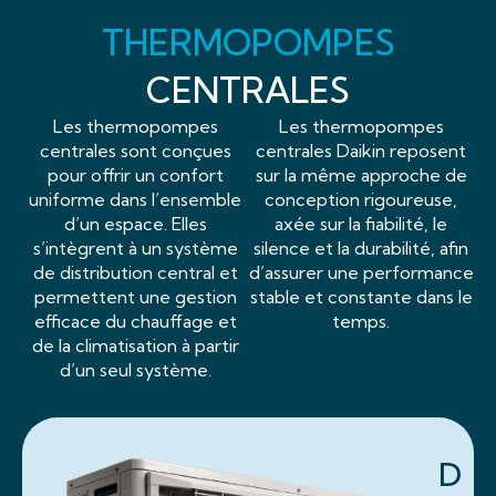
THERMOPOMPES
CENTRALES
Les thermopompes
Les thermopompes
centrales sont conçues
centrales Daikin reposent
pour offrir un confort
sur la même approche de
uniforme dans l’ensemble
conception rigoureuse,
d’un espace. Elles
axée sur la fiabilité, le
s’intègrent à un système
silence et la durabilité, afin
de distribution central et
d’assurer une performance
permettent une gestion
stable et constante dans le
efficace du chauffage et
temps.
de la climatisation à partir
d’un seul système.
D